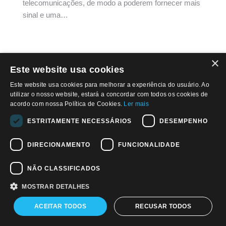
telecomunicações, de modo a poderem fornecer mais
sinal e uma…
×
Este website usa cookies
© 2026, APWPT II Investimentos S.A
Este website usa cookies para melhorar a experiência do usuário. Ao
utilizar o nosso website, estará a concordar com todos os cookies de
Política de privacidade
acordo com nossa Política de Cookies.
Ler mais
ESTRITAMENTE NECESSÁRIOS
DESEMPENHO
Find us on:
Facebook
Twitter
Linkedin
DIRECIONAMENTO
FUNCIONALIDADE
NÃO CLASSIFICADOS
MOSTRAR DETALHES
ACEITAR TODOS
RECUSAR TODOS