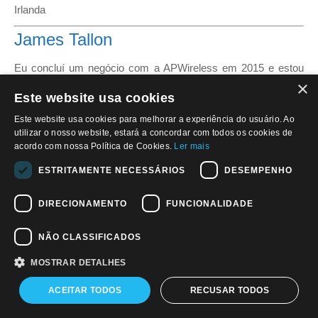
Irlanda
James Tallon
Eu concluí um negócio com a APWireless em 2015 e estou
×
muito satisfeito com a minha decisão. A equipa deles foi
Este website usa cookies
profissional e eficiente durante todo o processo oferecendo
orientação e suporte quando necessário. Eu recomendo-os
Este website usa cookies para melhorar a experiência do usuário. Ao
utilizar o nosso website, estará a concordar com todos os cookies de
enfaticamente!
acordo com nossa Política de Cookies.
Ler mais
Irlanda
ESTRITAMENTE NECESSÁRIOS
DESEMPENHO
Michael Connolly
DIRECIONAMENTO
FUNCIONALIDADE
Eu aceitei vender o meu contrato de arrendamento de antena
à APWireless em troca de um pagamento adiantado. O Diretor
NÃO CLASSIFICADOS
de Aquisições explicou que a APWireless arca com todos os
MOSTRAR DETALHES
riscos de desativação a partir do momento em que a
transação é completa. No entanto, infelizmente para mim e
ACEITAR TODOS
RECUSAR TODOS
para minha surpresa, uma semana antes da conclusão da