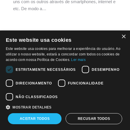
uns com os outros através de smartphones, internet e
etc. De modo a…
×
Este website usa cookies
© 2026, APWPT II Investimentos S.A
Este website usa cookies para melhorar a experiência do usuário. Ao
utilizar o nosso website, estará a concordar com todos os cookies de
Política de privacidade
acordo com nossa Política de Cookies.
Ler mais
ESTRITAMENTE NECESSÁRIOS
DESEMPENHO
Find us on:
Facebook
Twitter
Linkedin
DIRECIONAMENTO
FUNCIONALIDADE
NÃO CLASSIFICADOS
MOSTRAR DETALHES
ACEITAR TODOS
RECUSAR TODOS