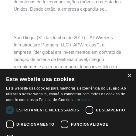
de antenas de telecomunicações móveis nos Estados
Unidos. Desde então, a empresa expandiu-se…
San Diego, (31 de Outubro de 2017) – APWireless
Infrastructure Partners, LLC (“APWireless”), a
empresa líder global em investimentos em contrato de
locação de antena de telefonia móvel, chegou
recentemente a um outro marco, tendo investido em
×
seu 4.000º contrato. Em 2010, APWireless começou a
Este website usa cookies
investir em contratos de locações de antenas de
telefonia móvel…
Este website usa cookies para melhorar a experiência do usuário. Ao
utilizar o nosso website, estará a concordar com todos os cookies de
acordo com nossa Política de Cookies.
Ler mais
ESTRITAMENTE NECESSÁRIOS
DESEMPENHO
DIRECIONAMENTO
FUNCIONALIDADE
© 2026, APWPT II Investimentos S.A